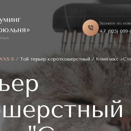
уминг
Звоните по ном
рюльня»
+7 (925) 099-
тных
 XXS-S
/
Той терьер короткошерстный / Комплекс «Ст
ьер
ошерстный 