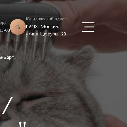
Юридический адрес:
еру
117418, Москва,
03-03
улица Цюрупы, 28
андарт»
/