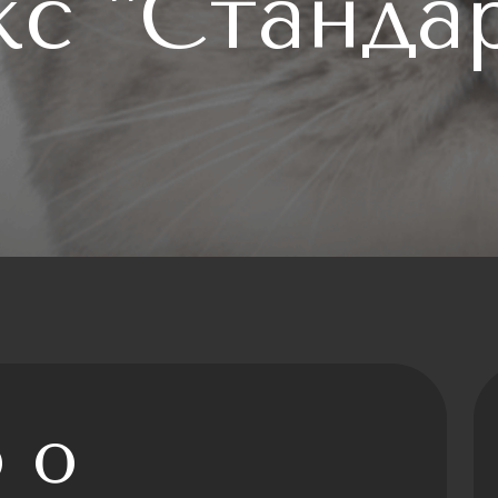
с "Станда
 о