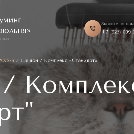
уминг
Звоните по ном
рюльня»
+7 (925) 099-
тных
 XXS-S
/
Шишон / Комплекс «Стандарт»
/ Комплек
рт"