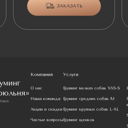
ЗАКАЗАТЬ
Компания
Услуги
уминг
О нас
Груминг мелких собак XXS-S
рюльня»
Наша команда
Груминг средних собак M
тных
Акции и скидки
Груминг крупных собак L-XL
Частые вопросы
Груминг щенков