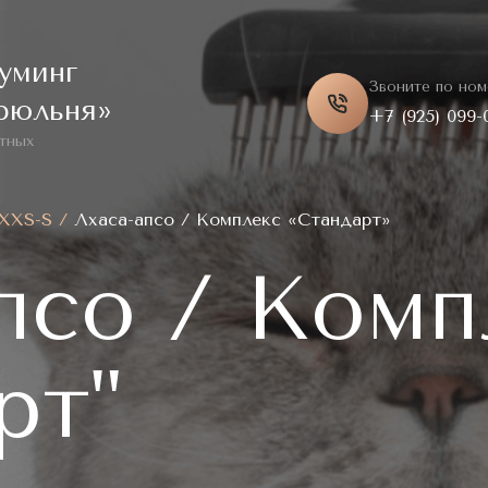
уминг
Звоните по ном
рюльня»
+7 (925) 099-
тных
 XXS-S
/
Лхаса-апсо / Комплекс «Стандарт»
псо / Комп
рт"