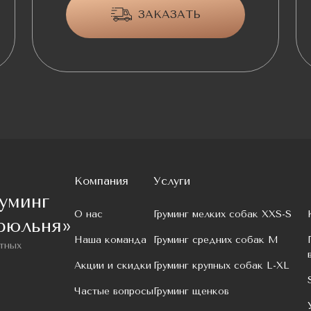
ЗАКАЗАТЬ
Компания
Услуги
уминг
О нас
Груминг мелких собак XXS-S
рюльня»
Наша команда
Груминг средних собак M
тных
Акции и скидки
Груминг крупных собак L-XL
Частые вопросы
Груминг щенков