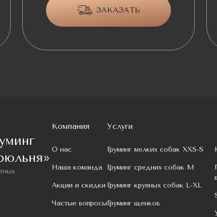
ЗАКАЗАТЬ
Компания
Услуги
уминг
О нас
Груминг мелких собак XXS-S
рюльня»
Наша команда
Груминг средних собак M
тных
Акции и скидки
Груминг крупных собак L-XL
Частые вопросы
Груминг щенков