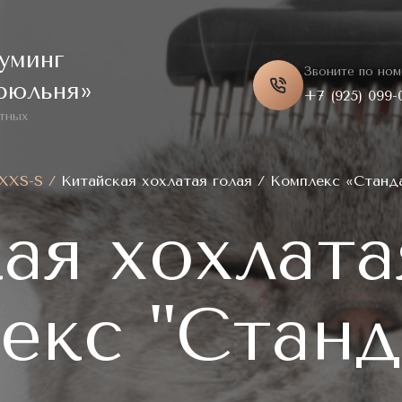
уминг
Звоните по ном
рюльня»
+7 (925) 099-
тных
 XXS-S
/
Китайская хохлатая голая / Комплекс «Станд
ая хохлата
екс "Станд