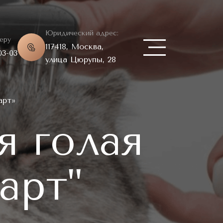
Юридический адрес:
еру
117418, Москва,
03-03
улица Цюрупы, 28
арт»
я голая
арт"